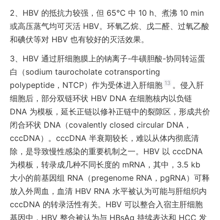
2、
HBV 的抵抗力较强，但 65℃ 中 10 h、煮沸 10 min
或高压蒸气均可灭活 HBV。环氧乙烷、戊二醛、过氧乙酸
和碘伏等对 HBV 也有较好的灭活效果。
3、
HBV 通过肝细胞膜上的钠离子-牛磺胆酸-协同转运蛋
白（sodium taurocholate cotransporting
13
polypeptide，NTCP）作为受体进入肝细胞
。侵入肝
细胞后，部分双链环状 HBV DNA 在细胞核内以负链
DNA 为模板，延长正链以修补正链中的裂隙区，形成共价
闭合环状 DNA（covalently closed circular DNA，
cccDNA）。cccDNA 半衰期较长，难以从体内彻底清
除，是导致慢性感染的重要机制之一。HBV 以 cccDNA
为模板，转录成几种不同长度的 mRNA，其中，3.5 kb
大小的前基因组 RNA（pregenome RNA，pgRNA）可释
放入外周血，血清 HBV RNA 水平被认为可能与肝组织内
cccDNA 的转录活性有关。HBV 可以整合入宿主肝细胞
基因中，HBV 整合被认为与 HBsAg 持续表达和 HCC 发