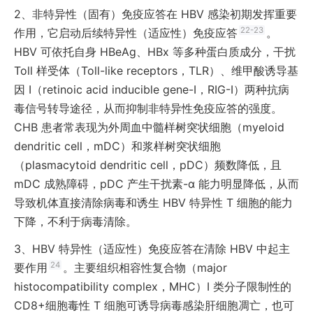
2、
非特异性（固有）免疫应答在 HBV 感染初期发挥重要
22-23
作用，它启动后续特异性（适应性）免疫应答
。
HBV 可依托自身 HBeAg、HBx 等多种蛋白质成分，干扰
Toll 样受体（Toll-like receptors，TLR）、维甲酸诱导基
因 Ⅰ（retinoic acid inducible gene-Ⅰ，RIG-Ⅰ）两种抗病
毒信号转导途径，从而抑制非特异性免疫应答的强度。
CHB 患者常表现为外周血中髓样树突状细胞（myeloid
dendritic cell，mDC）和浆样树突状细胞
（plasmacytoid dendritic cell，pDC）频数降低，且
mDC 成熟障碍，pDC 产生干扰素-α 能力明显降低，从而
导致机体直接清除病毒和诱生 HBV 特异性 T 细胞的能力
下降，不利于病毒清除。
3、
HBV 特异性（适应性）免疫应答在清除 HBV 中起主
24
要作用
。主要组织相容性复合物（major
histocompatibility complex，MHC）Ⅰ 类分子限制性的
CD8+细胞毒性 T 细胞可诱导病毒感染肝细胞凋亡，也可