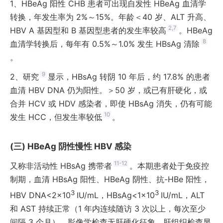
1、
HBeAg 阳性 CHB 患者可出现自发性 HBeAg 血清学
转换，年发生率为 2%～15%。年龄＜40 岁、ALT 升高、
2,7
HBV A 基因型和 B 基因型患者的发生率较高
。HBeAg
8
血清学转换后，每年有 0.5%～1.0% 发生 HBsAg 清除
。
9
2、
研究
显示，HBsAg 转阴 10 年后，约 17.8% 的患者
血清 HBV DNA 仍为阳性。＞50 岁，或已有肝硬化，或
合并 HCV 或 HDV 感染者，即使 HBsAg 消失，仍有可能
10
发生 HCC，但发生率较低
。
HBeAg 阴性慢性 HBV 感染
11-12
又称非活动性 HBsAg 携带者
。本期患者处于免疫控
制期，血清 HBsAg 阳性、HBeAg 阴性、抗-HBe 阳性，
3
3
HBV DNA<2×10
IU/mL，HBsAg<1×10
IU/mL，ALT
和 AST 持续正常（1 年内连续随访 3 次以上，每次至少
间隔 3 个月），影像学检查无肝硬化征象，肝组织检查显