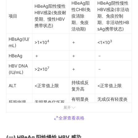
HBeAg阳
HBeAg阴性慢性
HBeAg阳性慢性
性CHB(免
HBV感染(非活动
H
HBV感染(免疫耐
项目
疫清除
期、免疫控制
性
受期、慢性HBV
期、免疫
期、非活动性HB
活
携带状态)
活动期)
sAg携带状态)
HBsAg(IU/
4
3
＋
>1×10
<1×10
mL)
HBeAg
＋
＋
－
HBV DNA
7
＋
－
>2×10
(IU/mL)
持续或反
ALT
<正常值上限
<正常值上限
复升高
有明显炎
无或仅有轻度炎
肝脏病理
无明显炎症坏死
症坏死和/
症，可有不同程
展开
学
和纤维化
或纤维化
度的纤维化
全屏查看表格
HBeAg 阳性慢性 HBV 感染