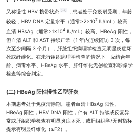
5-6
又称慢性 HBV 携带状态
，患者处于免疫耐受期，年龄
7
较轻，HBV DNA 定量水平（通常>2×10
IU/mL）较高，
4
血清 HBsAg（通常>1×10
IU/mL）较高、HBeAg 阳性，
但血清 ALT 和 AST 持续正常（1 年内连续随访 3 次，每
次至少间隔 3 个月），肝脏组织病理学检查无明显炎症坏
死或纤维化。在未行组织病理学检查的情况下，应结合年
龄、病毒水平、HBsAg 水平、肝纤维化无创检查和影像学
检查等综合判定。
HBeAg 阳性慢性乙型肝炎
本期患者处于免疫清除期。患者血清 HBsAg 阳性、
HBeAg 阳性，HBV DNA 阳性，伴有 ALT 持续或反复异
常或肝组织学检查有明显炎症坏死，或肝组织学/无创指标
提示有明显纤维化（≥F2）。