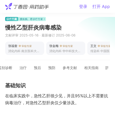
登录
打开 App
慢性乙型肝炎病毒感染
文献评审
2025-05-16
·
最新修订
2025-06-06
张福奎
张金梅
王文
审核专家
审核专家
审核专家
消化内科
南京医科大学
消化内科
华中科技大学
传染科
中国医科
附属明基医院
协和深圳医院
属第一医院
鉴别诊断
治疗
预后
预防
参考文献
相关指南
基础知识
在临床实践中，急性乙肝很少见，并且95%以上不需要抗
病毒治疗，对急性乙型肝炎仅少量涉及。