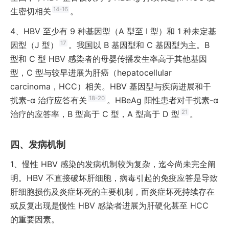
14-16
生密切相关
。
4、
HBV 至少有 9 种基因型（A 型至 Ⅰ 型）和 1 种未定基
17
因型（J 型）
。我国以 B 基因型和 C 基因型为主。B
型和 C 型 HBV 感染者的母婴传播发生率高于其他基因
型，C 型与较早进展为肝癌（hepatocellular
carcinoma，HCC）相关。HBV 基因型与疾病进展和干
18-20
扰素-α 治疗应答有关
。HBeAg 阳性患者对干扰素-α
21
治疗的应答率，B 型高于 C 型，A 型高于 D 型
。
发病机制
1、
慢性 HBV 感染的发病机制较为复杂，迄今尚未完全阐
明。HBV 不直接破坏肝细胞，病毒引起的免疫应答是导致
肝细胞损伤及炎症坏死的主要机制，而炎症坏死持续存在
或反复出现是慢性 HBV 感染者进展为肝硬化甚至 HCC
的重要因素。