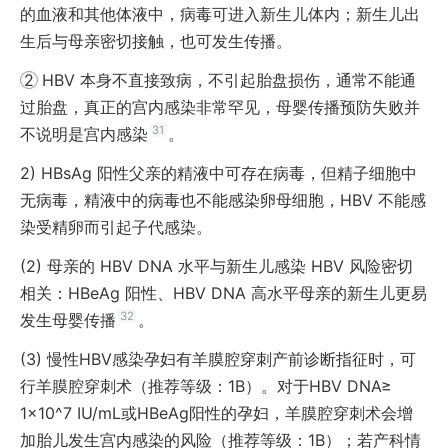
的血液和其他体液中，病毒可进入新生儿体内；新生儿出
生后与母亲密切接触，也可发生传播。
2
HBV 本身不直接致病，不引起胎盘损伤，通常不能通
过胎盘，真正的宫内感染非常罕见，母婴传播预防失败并
31
不说明是宫内感染
。
2)
HBsAg 阳性父亲的精液中可存在病毒，但精子细胞中
无病毒，精液中的病毒也不能感染卵母细胞，HBV 不能感
染受精卵而引起子代感染。
(2)
母亲的 HBV DNA 水平与新生儿感染 HBV 风险密切
相关：HBeAg 阳性、HBV DNA 高水平母亲的新生儿更易
32
发生母婴传播
。
(3)
慢性HBV感染孕妇有羊膜腔穿刺产前诊断指征时，可
行羊膜腔穿刺术（推荐等级：1B）。对于HBV DNA≥
1×10^7 IU/mL或HBeAg阳性的孕妇，羊膜腔穿刺术会增
加胎儿发生宫内感染的风险（推荐等级：1B）；若产科情