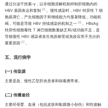
通过分泌干扰素-γ，以非细胞溶解机制抑制肝细胞内的
25
HBV 基因表达和复制
。慢性感染时，HBV 特异性 T 细
胞易凋亡，产生细胞因子和增殖能力均显著降低，功能耗
26
竭，可能是导致 HBV 持续感染的机制之一
。HBsAg
特异性细胞毒性 T 淋巴细胞数量缺乏和/或功能不足，是
导致慢性 HBV 感染者发生免疫耐受或免疫应答不充分的
27
重要原因
。
流行病学
传染源
主要是急、慢性乙型肝炎患者和病毒携带者。
传播途径
主要经母婴、血液（包括皮肤和黏膜微小创伤）和性接触