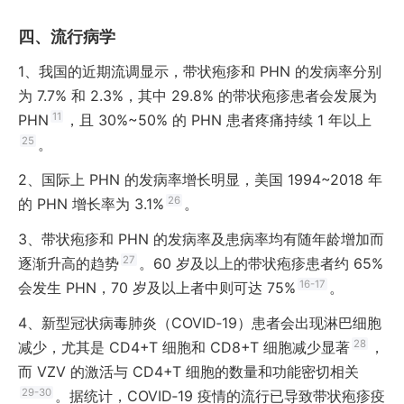
异常越明显，越容易发生 PHN
特殊部位
流行病学
三叉神经分布区（尤其是眼部）、会阴部及上肢
的疱疹
22
及肩部（臂丛 C
~T
）
易发生 PHN
5
1
1、
19-21
我国的近期流调显示，带状疱疹和 PHN 的发病率分别
为 7.7% 和 2.3%，其中 29.8% 的带状疱疹患者会发展为
种族（黑人发病率低于白人）、使用 Janus 激酶
11
PHN
，且 30%~50% 的 PHN 患者疼痛持续 1 年以上
24
（Janus kinase，JAK）抑制剂
、手术、创
其他
伤、恶性肿瘤、感染、结核、慢性呼吸系统疾
25
。
2,9,21,23
22
病、高血压
、糖尿病及免疫功能障碍等都是发
2、
国际上 PHN 的发病率增长明显，美国 1994~2018 年
生帶状疱疹的危险因素
26
的 PHN 增长率为 3.1%
。
3、
带状疱疹和 PHN 的发病率及患病率均有随年龄增加而
27
逐渐升高的趋势
。60 岁及以上的带状疱疹患者约 65%
16-17
会发生 PHN，70 岁及以上者中则可达 75%
。
4、
新型冠状病毒肺炎（COVID‑19）患者会出现淋巴细胞
28
减少，尤其是 CD4+T 细胞和 CD8+T 细胞减少显著
，
而 VZV 的激活与 CD4+T 细胞的数量和功能密切相关
29-30
。据统计，COVID‑19 疫情的流行已导致带状疱疹疫