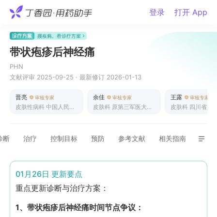
登录
打开 App
带状疱疹后神经痛
PHN
文献评审
2025-09-25
·
最新修订
2026-01-13
晋亮
余佳
王露
审核专家
审核专家
审核专家
皮肤性病科
中国人民解
皮肤科
原第三军医大学
皮肤科
四川省妇
放军空军特色医学中心
西南医院
院
诊断
治疗
控制目标
预防
参考文献
相关指南
01月26日
更新要点
重点更新诊断与治疗方案：
1、带状疱疹后神经痛时间节点争议：