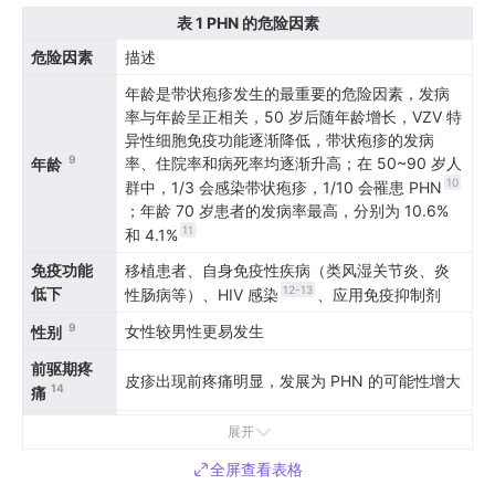
表 1
PHN 的危险因素
危险因素
描述
年龄是带状疱疹发生的最重要的危险因素，发病
率与年龄呈正相关，50 岁后随年龄增长，VZV 特
异性细胞免疫功能逐渐降低，带状疱疹的发病
9
率、住院率和病死率均逐渐升高；在 50~90 岁人
年龄
10
群中，1/3 会感染带状疱疹，1/10 会罹患 PHN
；年龄 70 岁患者的发病率最高，分别为 10.6%
11
和 4.1%
免疫功能
移植患者、自身免疫性疾病（类风湿关节炎、炎
12-13
低下
性肠病等）、HIV 感染
、应用免疫抑制剂
9
女性较男性更易发生
性别
前驱期疼
皮疹出现前疼痛明显，发展为 PHN 的可能性增大
14
痛
疱疹期疼痛程度越严重，发展为 PHN 的可能性越
展开
疱疹期疼
大；水疱持续时间越长或皮疹消退时间越长、水
痛和皮损
全屏查看表格
疱越多、皮损范围越广、皮损区温度越高和感觉
14-18