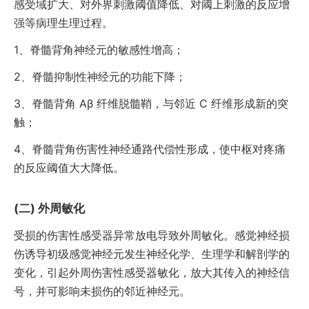
感受域扩大、对外界刺激阈值降低、对阈上刺激的反应增
强等病理生理过程。
1、
脊髓背角神经元的敏感性增高；
2、
脊髓抑制性神经元的功能下降；
3、
脊髓背角 Aβ 纤维脱髓鞘，与邻近 C 纤维形成新的突
触；
4、
脊髓背角伤害性神经通路代偿性形成，使中枢对疼痛
的反应阈值大大降低。
外周敏化
受损的伤害性感受器异常放电导致外周敏化。感觉神经损
伤诱导初级感觉神经元发生神经化学、生理学和解剖学的
变化，引起外周伤害性感受器敏化，放大其传入的神经信
号，并可影响未损伤的邻近神经元。