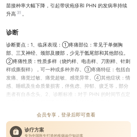
苗接种率大幅下降，引起带状疱疹和 PHN 的发病率持续
31
升高
。
诊断
诊断要点：1、临床表现：①疼痛部位：常见于单侧胸
部、三叉神经、颈部及腰部，少见于骶尾部和其他部位。
②疼痛性质：性质多样（烧灼样、电击样、刀割样、针刺
样或撕裂样），可一种或多种并存。③疼痛特征：包括自
发痛、痛觉过敏、痛觉超敏、感觉异常。④其他症状：情
感、睡眠及生命质量损害，伴焦虑、抑郁、疲乏等，部分
患者有自杀念头。2、诊断标准：对于 PHN 的时间节点定
义仍有争议（皮损消退后持续存在超过 3 个月的
会员专享，登录后即可查看
诊疗方案
专为中国医生打造的疾病诊疗知识库